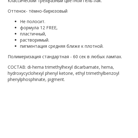
Классический трёхфазный цветной гель-лак.
Оттенок- тёмно-бирюзовый
Не полосит.
формула 12 FREE,
пластичный,
растворимый.
пигментация средняя ближе к плотной.
Полимеризация стандартная - 60 сек в любых лампах.
СОСТАВ: di-hema trimethylhexyl dicarbamate, hema,
hydroxycyclohexyl phenyl ketone, ethyl trimethylbenzoyl
phenylphosphinate, pigment.