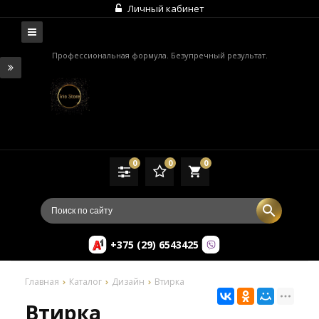
Личный кабинет
Профессиональная формула. Безупречный результат.
0
0
0
local_grocery_store
+375 (29) 6543425
Главная
Каталог
Дизайн
Втирка
Втирка