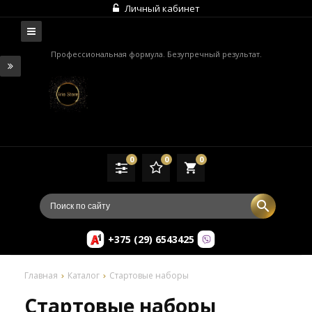
Личный кабинет
Профессиональная формула. Безупречный результат.
0
0
0
local_grocery_store
+375 (29) 6543425
Главная
Каталог
Стартовые наборы
Стартовые наборы