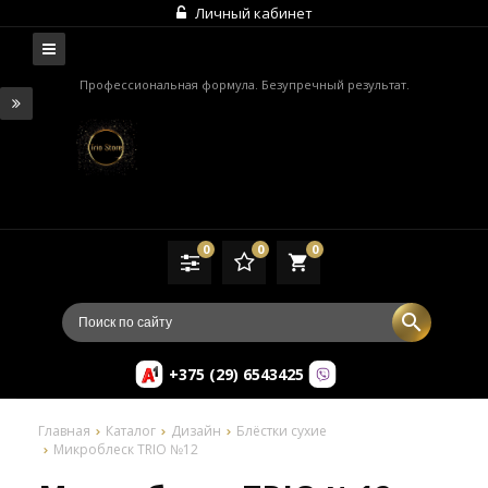
Личный кабинет
Профессиональная формула. Безупречный результат.
0
0
0
local_grocery_store
+375 (29) 6543425
Главная
Каталог
Дизайн
Блёстки сухие
Микроблеск TRIO №12