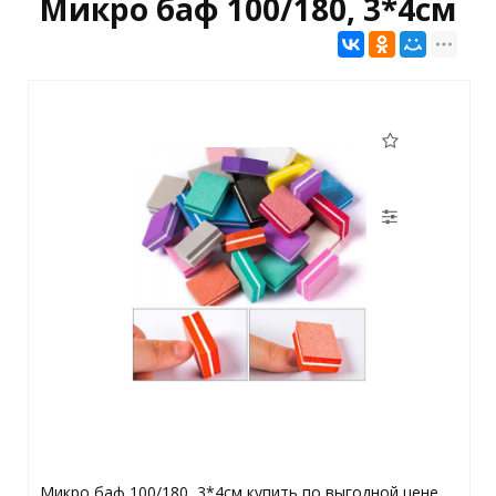
Микро баф 100/180, 3*4см
Микро баф 100/180, 3*4см купить по выгодной цене