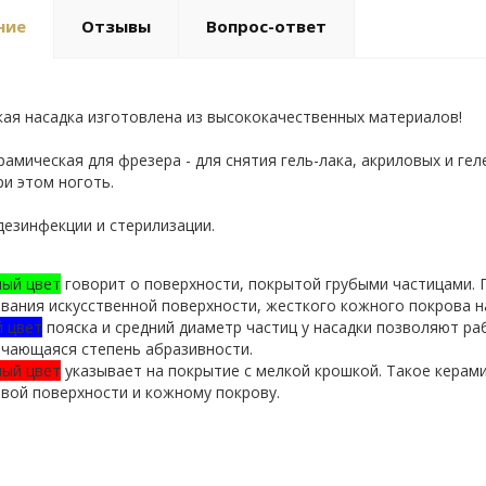
ние
Отзывы
Вопрос-ответ
ая насадка изготовлена из высококачественных материалов!
рамическая для фрезера - для снятия гель-лака, акриловых и ге
ри этом ноготь.
езинфекции и стерилизации.
ный цвет
говорит о поверхности, покрытой грубыми частицами. 
вания искусственной поверхности, жесткого кожного покрова на 
 цвет
пояска и средний диаметр частиц у насадки позволяют раб
ечающаяся степень абразивности.
ный цвет
указывает на покрытие с мелкой крошкой. Такое керам
вой поверхности и кожному покрову.