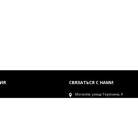
ИЯ
СВЯЗАТЬСЯ С НАМИ
Могилёв, улица Терёхина, 9
+375 (29) 6543425
лата
фиденциальности
Обработка заказов: 10.00 до 17.00. З
рсональных данных
корзину онлайн Trio Store.by - круг