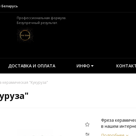
е Беларусь
Профессиональная формула.
Безупречный результат.
ДОСТАВКА И ОПЛАТА
ИНФО
КОНТАК
 керамическая "Кукуруза"
уруза"
Фреза керамичес
в нашем интернет
Подробнее