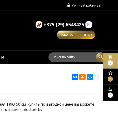
Личный кабинет
+375 (29) 6543425
ЗАКАЗАТЬ ЗВОНОК
ТЫ
local_grocery_store
0
0
0
ая TRIO 50 см. купить по выгодной цене вы можете
- магазине triostore.by